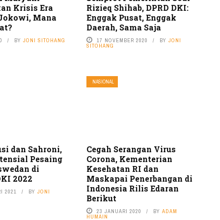
an Krisis Era
Rizieq Shihab, DPRD DKI:
Jokowi, Mana
Enggak Pusat, Enggak
at?
Daerah, Sama Saja
0
BY
JONI SITOHANG
17 NOVEMBER 2020
BY
JONI
SITOHANG
NASIONAL
si dan Sahroni,
Cegah Serangan Virus
tensial Pesaing
Corona, Kementerian
swedan di
Kesehatan RI dan
DKI 2022
Maskapai Penerbangan di
Indonesia Rilis Edaran
I 2021
BY
JONI
Berikut
23 JANUARI 2020
BY
ADAM
HUMAIN