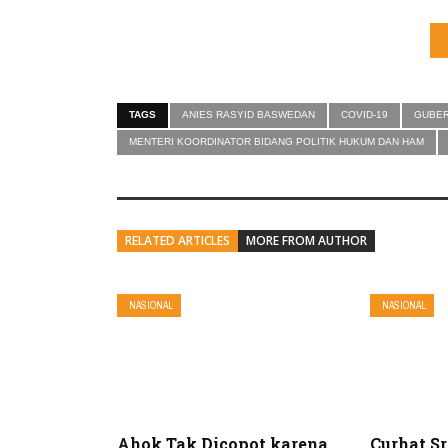
TAGS
ANIES RASYID BASWEDAN
COVID-19
GUBER
MENTERI KOORDINATOR BIDANG POLITIK HUKUM DAN HAM
RELATED ARTICLES
MORE FROM AUTHOR
NASIONAL
NASIONAL
Ahok Tak Dicopot karena
Curhat S