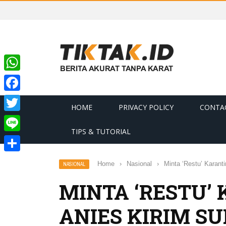
WhatsApp
Facebook
HOME
PRIVACY POLICY
CONTA
Twitter
TIPS & TUTORIAL
Line
Share
Home
›
Nasional
›
Minta ‘Restu’ Karant
NASIONAL
MINTA ‘RESTU’
ANIES KIRIM S