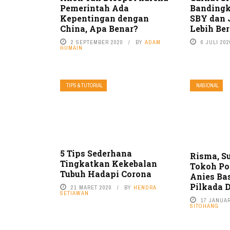
Pemerintah Ada
Bandingk
Kepentingan dengan
SBY dan 
China, Apa Benar?
Lebih Ber
2 SEPTEMBER 2020
BY
ADAM
6 JULI 202
HUMAIN
TIPS & TUTORIAL
NASIONAL
5 Tips Sederhana
Risma, Su
Tingkatkan Kekebalan
Tokoh Po
Tubuh Hadapi Corona
Anies Ba
Pilkada 
21 MARET 2020
BY
HENDRA
SETIAWAN
17 JANUAR
SITOHANG