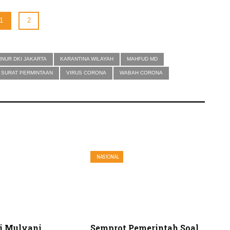
1
2
NUR DKI JAKARTA
KARANTINA WILAYAH
MAHFUD MD
SURAT PERMINTAAN
VIRUS CORONA
WABAH CORONA
NASIONAL
ri Mulyani
Semprot Pemerintah Soal