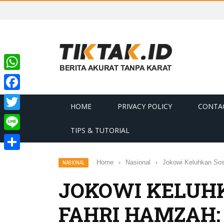
WhatsApp
Facebook
HOME
PRIVACY POLICY
CONTA
Twitter
TIPS & TUTORIAL
Line
Share
Home
›
Nasional
›
Jokowi Keluhkan Sos
NASIONAL
JOKOWI KELUHK
FAHRI HAMZAH: