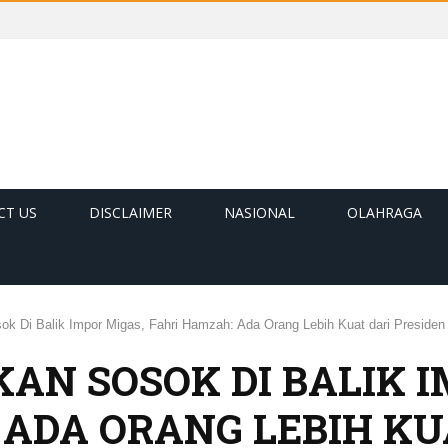
CT US
DISCLAIMER
NASIONAL
OLAHRAGA
ok Di Balik Impor Migas, Fahri Hamzah: Ada Orang Lebih Kuat dari Presiden
AN SOSOK DI BALIK I
 ADA ORANG LEBIH KU