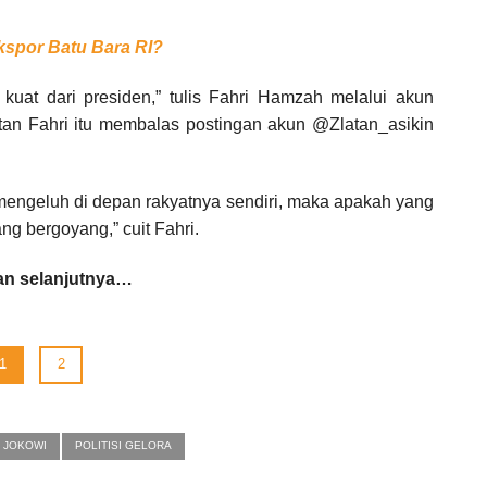
kspor Batu Bara RI?
kuat dari presiden,” tulis Fahri Hamzah melalui akun
itan Fahri itu membalas postingan akun @Zlatan_asikin
 mengeluh di depan rakyatnya sendiri, maka apakah yang
ng bergoyang,” cuit Fahri.
n selanjutnya…
1
2
JOKOWI
POLITISI GELORA