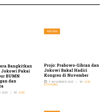
NASIONAL
Projo: Prabowo-Gibran dan
gera Bangkitkan
Jokowi Bakal Hadiri
 Jokowi Pakai
Kongres di November
ebur BUMN
gan dan
5 NOVEMBER 2025
BY
JONI
SITOHANG
ta
S 2020
BY
JONI