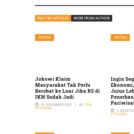
RELATED ARTICLES
MORE FROM AUTHOR
NASIONAL
NASIONAL
Jokowi Klaim
Ingin Se
Masyarakat Tak Perlu
Ekonomi,
Berobat ke Luar Jika RS di
Jurus L
IKN Sudah Jadi
Penerban
Pariwisa
24 DESEMBER 2023
BY
JONI
SITOHANG
8 AGUSTU
SITOHANG