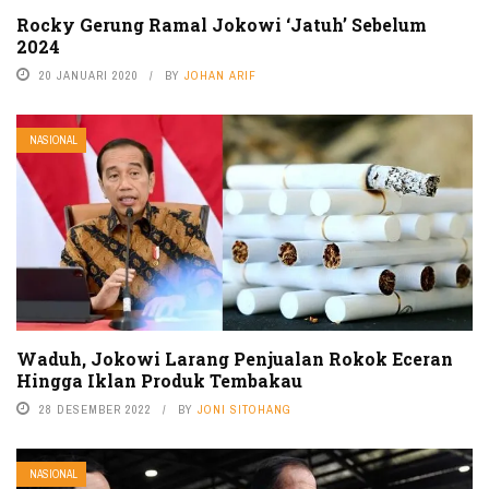
Rocky Gerung Ramal Jokowi ‘Jatuh’ Sebelum
2024
20 JANUARI 2020
BY
JOHAN ARIF
NASIONAL
Waduh, Jokowi Larang Penjualan Rokok Eceran
Hingga Iklan Produk Tembakau
28 DESEMBER 2022
BY
JONI SITOHANG
NASIONAL