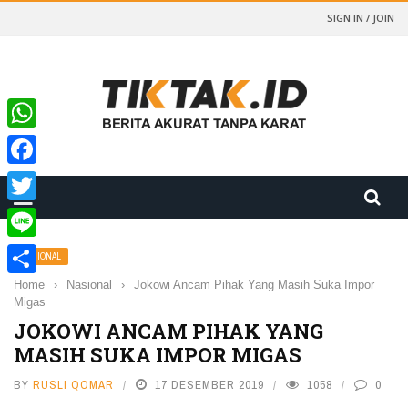
SIGN IN / JOIN
WhatsApp
Facebook
Twitter
Line
NASIONAL
Home
›
Nasional
›
Jokowi Ancam Pihak Yang Masih Suka Impor
Share
Migas
JOKOWI ANCAM PIHAK YANG
MASIH SUKA IMPOR MIGAS
BY
RUSLI QOMAR
17 DESEMBER 2019
1058
0