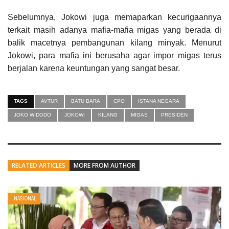
Sebelumnya, Jokowi juga memaparkan kecurigaannya
terkait masih adanya mafia-mafia migas yang berada di
balik macetnya pembangunan kilang minyak. Menurut
Jokowi, para mafia ini berusaha agar impor migas terus
berjalan karena keuntungan yang sangat besar.
TAGS
AVTUR
BATU BARA
CPO
ISTANA NEGARA
JOKO WIDODO
JOKOWI
KILANG
MIGAS
PRESIDEN
RELATED ARTICLES
MORE FROM AUTHOR
NASIONAL