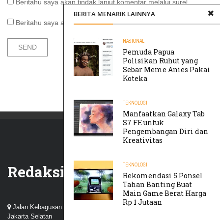
Beritahu saya akan tindak lanjut komentar melalui surel.
BERITA MENARIK LAINNYA
Beritahu saya akan tulisan baru melalui surel.
NASIONAL
Pemuda Papua
Polisikan Ruhut yang
Sebar Meme Anies Pakai
Koteka
TEKNOLOGI
Manfaatkan Galaxy Tab
S7 FE untuk
Pengembangan Diri dan
Kreativitas
TEKNOLOGI
Redaksi
Rekomendasi 5 Ponsel
Tahan Banting Buat
Main Game Berat Harga
Rp 1 Jutaan
Jalan Kebagusan III, Perum Nuansa Kebagusan, Pasar Minggu,
Jakarta Selatan