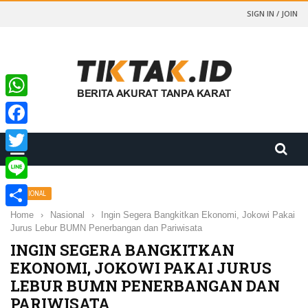
SIGN IN / JOIN
WhatsApp
Facebook
Twitter
Line
NASIONAL
Home
›
Nasional
›
Ingin Segera Bangkitkan Ekonomi, Jokowi Pakai
Share
Jurus Lebur BUMN Penerbangan dan Pariwisata
INGIN SEGERA BANGKITKAN
EKONOMI, JOKOWI PAKAI JURUS
LEBUR BUMN PENERBANGAN DAN
PARIWISATA