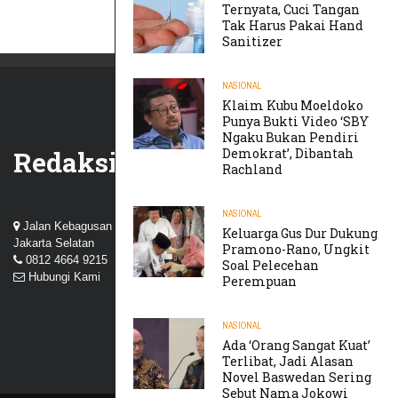
Ternyata, Cuci Tangan
Tak Harus Pakai Hand
Sanitizer
NASIONAL
Klaim Kubu Moeldoko
Punya Bukti Video ‘SBY
Ngaku Bukan Pendiri
Demokrat’, Dibantah
Redaksi
Rachland
NASIONAL
Jalan Kebagusan III, Perum Nuansa Kebagusan, Pasar Minggu,
Keluarga Gus Dur Dukung
Jakarta Selatan
Pramono-Rano, Ungkit
0812 4664 9215
Soal Pelecehan
Hubungi Kami
Perempuan
NASIONAL
Ada ‘Orang Sangat Kuat’
Terlibat, Jadi Alasan
Novel Baswedan Sering
Sebut Nama Jokowi