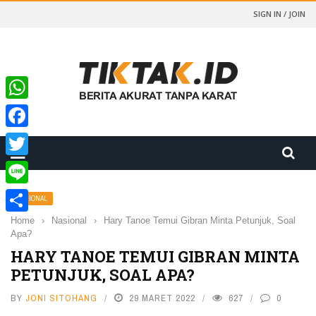
SIGN IN / JOIN
WhatsApp
Facebook
Twitter
Line
NASIONAL
Home
›
Nasional
›
Hary Tanoe Temui Gibran Minta Petunjuk, Soal
Share
Apa?
HARY TANOE TEMUI GIBRAN MINTA
PETUNJUK, SOAL APA?
BY
JONI SITOHANG
29 MARET 2022
627
0