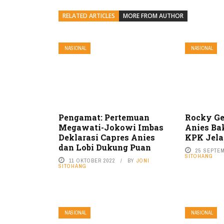
RELATED ARTICLES
MORE FROM AUTHOR
NASIONAL
NASIONAL
Pengamat: Pertemuan
Rocky Ge
Megawati-Jokowi Imbas
Anies Bak
Deklarasi Capres Anies
KPK Jela
dan Lobi Dukung Puan
25 SEPTE
SITOHANG
11 OKTOBER 2022
BY
JONI
SITOHANG
NASIONAL
NASIONAL