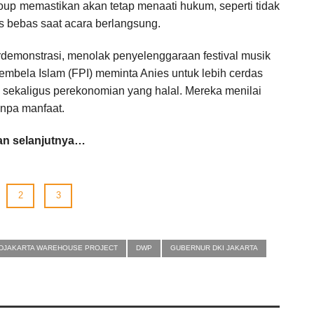
roup memastikan akan tetap menaati hukum, seperti tidak
 bebas saat acara berlangsung.
rdemonstrasi, menolak penyelenggaraan festival musik
 Pembela Islam (FPI) meminta Anies untuk lebih cerdas
sekaligus perekonomian yang halal. Mereka menilai
npa manfaat.
n selanjutnya…
2
3
DJAKARTA WAREHOUSE PROJECT
DWP
GUBERNUR DKI JAKARTA