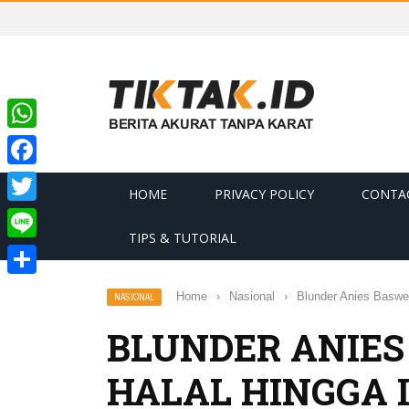
WhatsApp
Facebook
HOME
PRIVACY POLICY
CONTA
Twitter
TIPS & TUTORIAL
Line
Share
Home
›
Nasional
›
Blunder Anies Baswe
NASIONAL
BLUNDER ANIES
HALAL HINGGA I