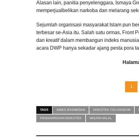
Alasan lain, panitia penyelenggara, Ismaya G
memperjualbelikan narkoba dan melarang seks
Sejumlah organisasi masyarakat Islam pun be
terbesar se-Asia itu. Salah satu ormas, Front
dan kreatif dalam membangun indeks manusia 
acara DWP hanya sekadar ajang pesta pora ta
Halama
1
TAGS
ANIES BASWEDAN
DISKOTEK COLOSSEUM
PENGHARGAAN DISKOTEK
WISATA HALAL