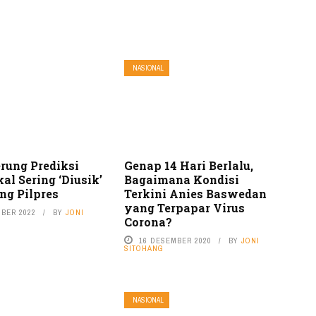
NASIONAL
rung Prediksi
Genap 14 Hari Berlalu,
al Sering ‘Diusik’
Bagaimana Kondisi
ng Pilpres
Terkini Anies Baswedan
yang Terpapar Virus
MBER 2022
BY
JONI
Corona?
16 DESEMBER 2020
BY
JONI
SITOHANG
NASIONAL