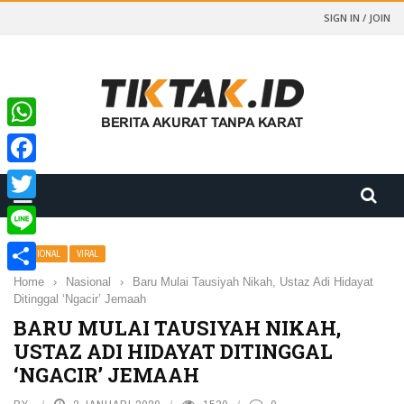
SIGN IN / JOIN
WhatsApp
Facebook
Twitter
Line
NASIONAL
VIRAL
Home
›
Nasional
›
Baru Mulai Tausiyah Nikah, Ustaz Adi Hidayat
Share
Ditinggal ‘Ngacir’ Jemaah
BARU MULAI TAUSIYAH NIKAH,
USTAZ ADI HIDAYAT DITINGGAL
‘NGACIR’ JEMAAH