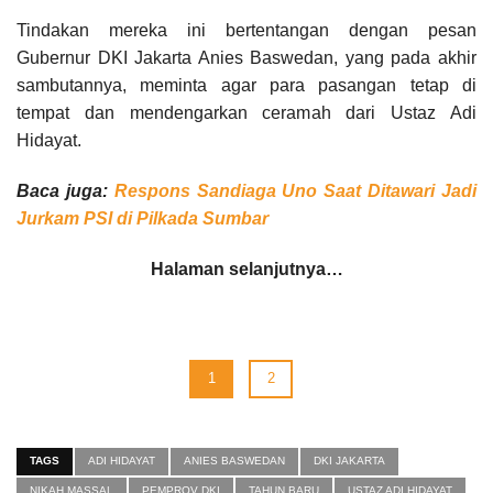
Tindakan mereka ini bertentangan dengan pesan
Gubernur DKI Jakarta Anies Baswedan, yang pada akhir
sambutannya, meminta agar para pasangan tetap di
tempat dan mendengarkan ceramah dari Ustaz Adi
Hidayat.
Baca juga:
Respons Sandiaga Uno Saat Ditawari Jadi
Jurkam PSI di Pilkada Sumbar
Halaman selanjutnya…
1
2
TAGS
ADI HIDAYAT
ANIES BASWEDAN
DKI JAKARTA
NIKAH MASSAL
PEMPROV DKI
TAHUN BARU
USTAZ ADI HIDAYAT