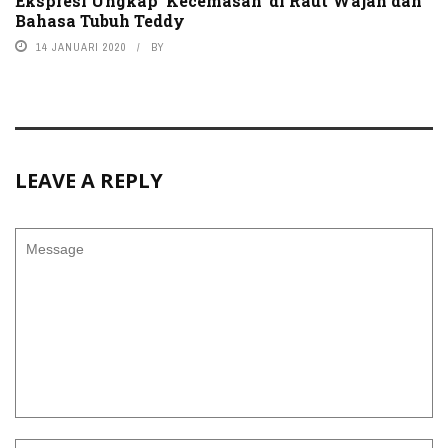
Ekspresi Ungkap ‘Kecemasan’ di Raut Wajah dan
Bahasa Tubuh Teddy
14 JANUARI 2020
BY
LEAVE A REPLY