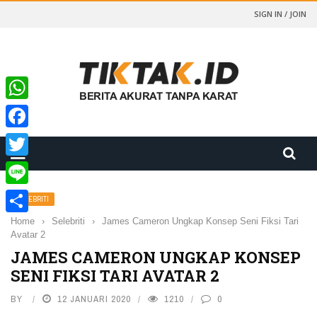
SIGN IN / JOIN
WhatsApp
Facebook
Twitter
Line
SELEBRITI
Home
›
Selebriti
›
James Cameron Ungkap Konsep Seni Fiksi Tari
Share
Avatar 2
JAMES CAMERON UNGKAP KONSEP
SENI FIKSI TARI AVATAR 2
BY
12 JANUARI 2020
1210
0