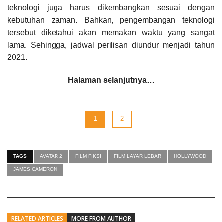
teknologi juga harus dikembangkan sesuai dengan
kebutuhan zaman. Bahkan, pengembangan teknologi
tersebut diketahui akan memakan waktu yang sangat
lama. Sehingga, jadwal perilisan diundur menjadi tahun
2021.
Halaman selanjutnya…
1
2
TAGS
AVATAR 2
FILM FIKSI
FILM LAYAR LEBAR
HOLLYWOOD
JAMES CAMERON
RELATED ARTICLES
MORE FROM AUTHOR