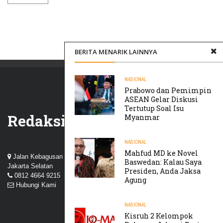
BERITA MENARIK LAINNYA
NASIONAL
Prabowo dan Pemimpin
ASEAN Gelar Diskusi
Tertutup Soal Isu
Redaksi
Myanmar
NASIONAL
Mahfud MD ke Novel
Jalan Kebagusan III, Perum Nuansa Kebagusan, Pasar Minggu,
Baswedan: Kalau Saya
Jakarta Selatan
Presiden, Anda Jaksa
0812 4664 9215
Agung
Hubungi Kami
NASIONAL
Kisruh 2 Kelompok