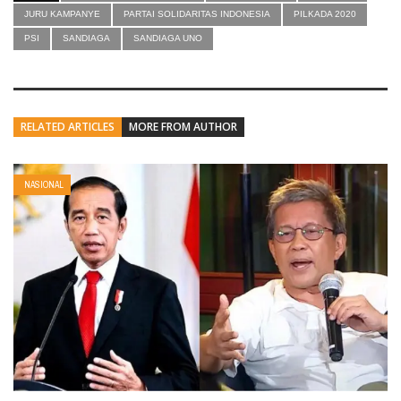
JURU KAMPANYE
PARTAI SOLIDARITAS INDONESIA
PILKADA 2020
PSI
SANDIAGA
SANDIAGA UNO
RELATED ARTICLES
MORE FROM AUTHOR
NASIONAL