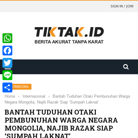
SIGN IN / JOIN
WhatsApp
Facebook
Twitter
Line
INTERNASIONAL
Home
›
Internasional
›
Bantah Tuduhan Otaki Pembunuhan Warga
Share
Negara Mongolia, Najib Razak Siap ‘Sumpah Laknat’
BANTAH TUDUHAN OTAKI
PEMBUNUHAN WARGA NEGARA
MONGOLIA, NAJIB RAZAK SIAP
‘SUMPAH LAKNAT’