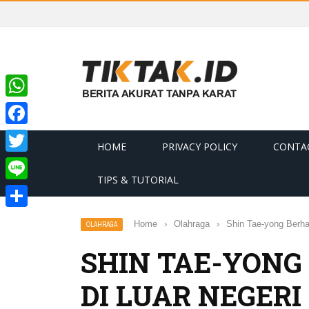
WhatsApp
Facebook
HOME
PRIVACY POLICY
CONTA
Twitter
TIPS & TUTORIAL
Line
Share
Home
›
Olahraga
›
Shin Tae-yong Berha
OLAHRAGA
SHIN TAE-YONG
DI LUAR NEGERI