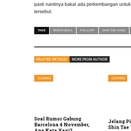
pasti nantinya bakal ada perkembangan untuk 
tersebut.
TAGS
BERITA BOLA
PIALA AFF
SHIN TAE-YONG
RELATED ARTICLES
MORE FROM AUTHOR
OLAHRAGA
OLAHRAGA
Soal Rumor Gabung
Jelang P
Barcelona 4 November,
Shin Tae
Apa Kata Xavi?