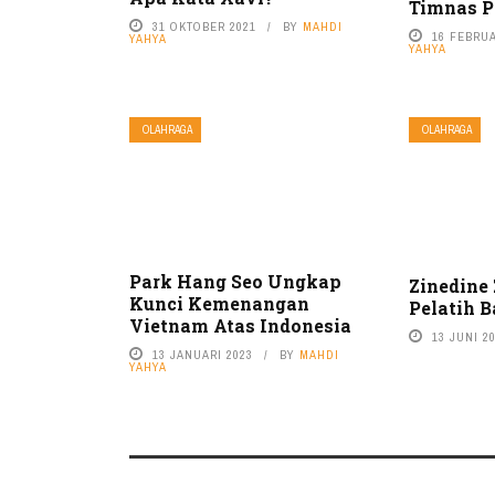
Timnas P
31 OKTOBER 2021
BY
MAHDI
16 FEBRUA
YAHYA
YAHYA
OLAHRAGA
OLAHRAGA
Park Hang Seo Ungkap
Zinedine
Kunci Kemenangan
Pelatih 
Vietnam Atas Indonesia
13 JUNI 2
13 JANUARI 2023
BY
MAHDI
YAHYA