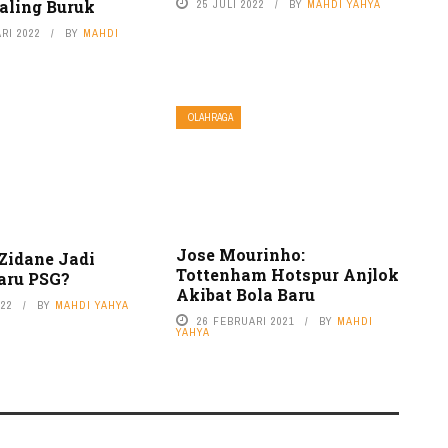
aling Buruk
25 JULI 2022
BY
MAHDI YAHYA
RI 2022
BY
MAHDI
OLAHRAGA
Jose Mourinho:
 Zidane Jadi
Tottenham Hotspur Anjlok
Baru PSG?
Akibat Bola Baru
022
BY
MAHDI YAHYA
26 FEBRUARI 2021
BY
MAHDI
YAHYA