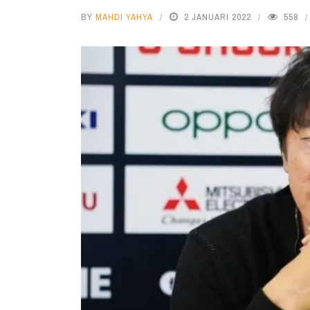
BY
MAHDI YAHYA
2 JANUARI 2022
558