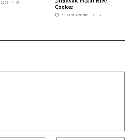
Dimasak Pakai Rice
 2021
BY
Cooker
27 JANUARI 2021
BY