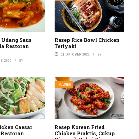
 Udang Saus
Resep Rice Bowl Chicken
la Restoran
Teriyaki
11 OKTOBER 2022
BY
US 2020
BY
KULINER
icken Caesar
Resep Korean Fried
 Restoran
Chicken Praktis, Cukup