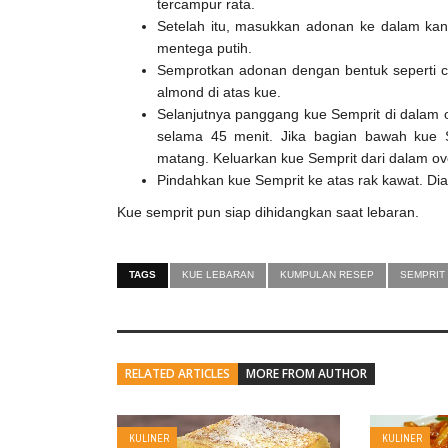
tercampur rata.
Setelah itu, masukkan adonan ke dalam kant
mentega putih.
Semprotkan adonan dengan bentuk seperti cin
almond di atas kue.
Selanjutnya panggang kue Semprit di dalam 
selama 45 menit. Jika bagian bawah kue Se
matang. Keluarkan kue Semprit dari dalam ov
Pindahkan kue Semprit ke atas rak kawat. Dia
Kue semprit pun siap dihidangkan saat lebaran.
TAGS
KUE LEBARAN
KUMPULAN RESEP
SEMPRIT
RELATED ARTICLES
MORE FROM AUTHOR
KULINER
KULINER