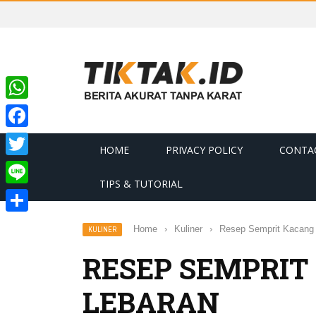
WhatsApp
Facebook
HOME
PRIVACY POLICY
CONTA
Twitter
TIPS & TUTORIAL
Line
Share
Home
›
Kuliner
›
Resep Semprit Kacang 
KULINER
RESEP SEMPRIT
LEBARAN