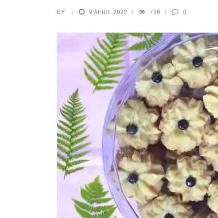
BY
9 APRIL 2022
780
0