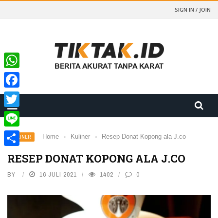
SIGN IN / JOIN
WhatsApp
Facebook
Twitter
Line
Home
›
Kuliner
›
Resep Donat Kopong ala J.co
KULINER
Share
RESEP DONAT KOPONG ALA J.CO
BY
16 JULI 2021
1402
0