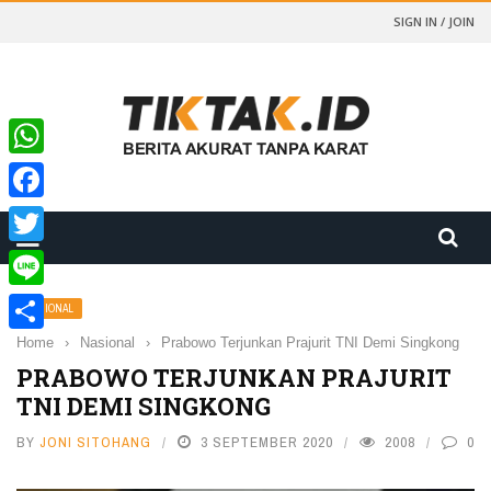
SIGN IN / JOIN
WhatsApp
Facebook
Twitter
Line
NASIONAL
Home
›
Nasional
›
Prabowo Terjunkan Prajurit TNI Demi Singkong
Share
PRABOWO TERJUNKAN PRAJURIT
TNI DEMI SINGKONG
BY
JONI SITOHANG
3 SEPTEMBER 2020
2008
0