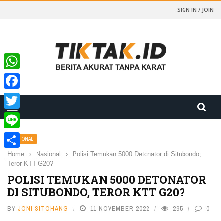
SIGN IN / JOIN
WhatsApp
Facebook
Twitter
Line
NASIONAL
Home
›
Nasional
›
Polisi Temukan 5000 Detonator di Situbondo,
Share
Teror KTT G20?
POLISI TEMUKAN 5000 DETONATOR
DI SITUBONDO, TEROR KTT G20?
BY
JONI SITOHANG
11 NOVEMBER 2022
295
0