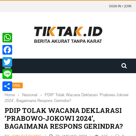
SIGN IN / JOIN
WhatsApp
Facebook
Twitter
Line
NASIONAL
Home
›
Nasional
›
PDIP Tolak Wacana Deklarasi ‘Prabowo-Jokowi
Share
2024’, Bagaimana Respons Gerindra?
PDIP TOLAK WACANA DEKLARASI
‘PRABOWO-JOKOWI 2024’,
BAGAIMANA RESPONS GERINDRA?