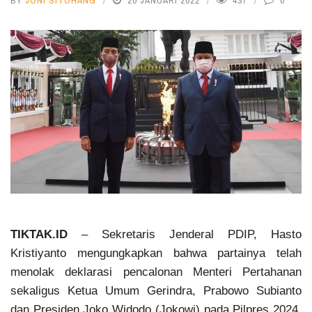
BY
JONI SITOHANG
20 JANUARI 2022
437
0
TIKTAK.ID
– Sekretaris Jenderal PDIP, Hasto
Kristiyanto mengungkapkan bahwa partainya telah
menolak deklarasi pencalonan Menteri Pertahanan
sekaligus Ketua Umum Gerindra, Prabowo Subianto
dan Presiden Joko Widodo (Jokowi) pada Pilpres 2024.