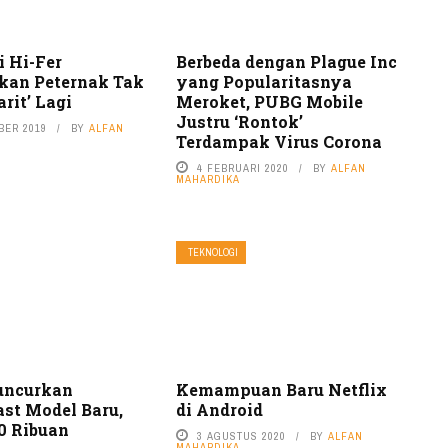
i Hi-Fer
Berbeda dengan Plague Inc
an Peternak Tak
yang Popularitasnya
arit’ Lagi
Meroket, PUBG Mobile
Justru ‘Rontok’
BER 2019
BY
ALFAN
Terdampak Virus Corona
4 FEBRUARI 2020
BY
ALFAN
MAHARDIKA
TEKNOLOGI
uncurkan
Kemampuan Baru Netflix
st Model Baru,
di Android
0 Ribuan
3 AGUSTUS 2020
BY
ALFAN
MAHARDIKA