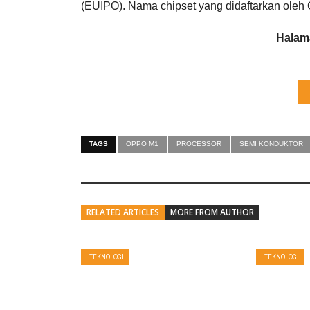
(EUIPO). Nama chipset yang didaftarkan oleh
Halama
TAGS
OPPO M1
PROCESSOR
SEMI KONDUKTOR
RELATED ARTICLES
MORE FROM AUTHOR
TEKNOLOGI
TEKNOLOGI