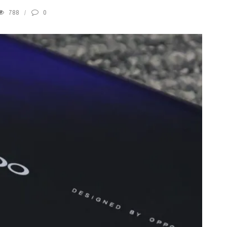
788
0