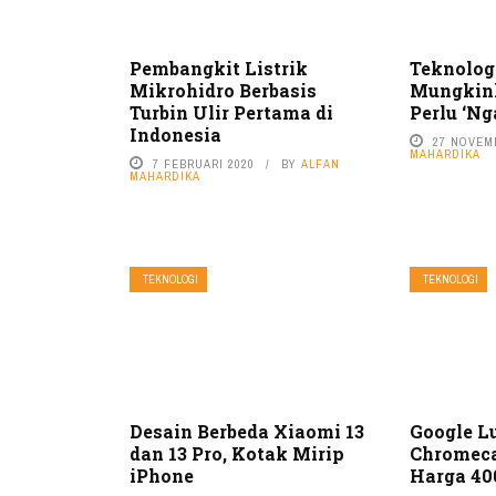
Pembangkit Listrik
Teknolog
Mikrohidro Berbasis
Mungkink
Turbin Ulir Pertama di
Perlu ‘Ng
Indonesia
27 NOVEM
MAHARDIKA
7 FEBRUARI 2020
BY
ALFAN
MAHARDIKA
TEKNOLOGI
TEKNOLOGI
Desain Berbeda Xiaomi 13
Google L
dan 13 Pro, Kotak Mirip
Chromeca
iPhone
Harga 40