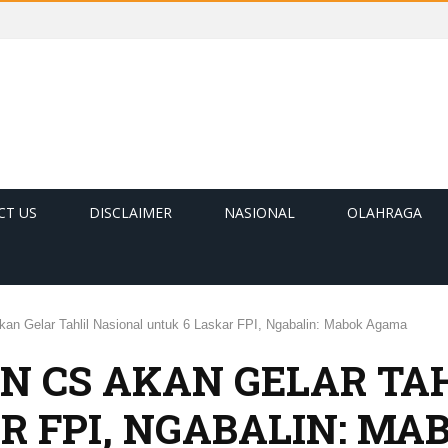
CT US
DISCLAIMER
NASIONAL
OLAHRAGA
an Gelar Tahlil Nasional untuk 6 Laskar FPI, Ngabalin: Mabok Agama
 CS AKAN GELAR TAH
R FPI, NGABALIN: M