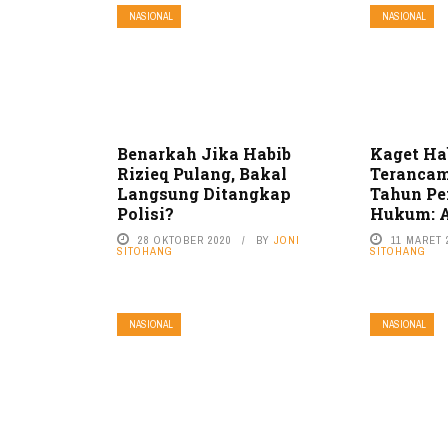
NASIONAL
NASIONAL
Benarkah Jika Habib
Kaget Ha
Rizieq Pulang, Bakal
Terancam
Langsung Ditangkap
Tahun Pe
Polisi?
Hukum: Aj
28 OKTOBER 2020
BY
JONI
11 MARET 
SITOHANG
SITOHANG
NASIONAL
NASIONAL