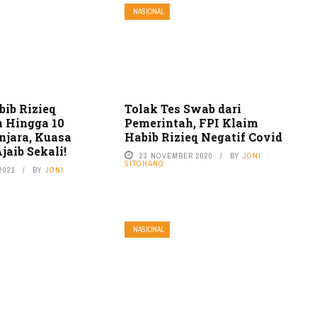
NASIONAL
bib Rizieq
Tolak Tes Swab dari
 Hingga 10
Pemerintah, FPI Klaim
njara, Kuasa
Habib Rizieq Negatif Covid
aib Sekali!
23 NOVEMBER 2020
BY
JONI
SITOHANG
2021
BY
JONI
NASIONAL