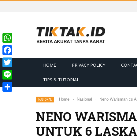
WhatsApp
Facebook
HOME
PRIVACY POLICY
CONTA
Twitter
TIPS & TUTORIAL
Line
Share
Home
›
Nasional
›
Neno Warisman cs Ak
NASIONAL
NENO WARISMAN
UNTUK 6 LASKA