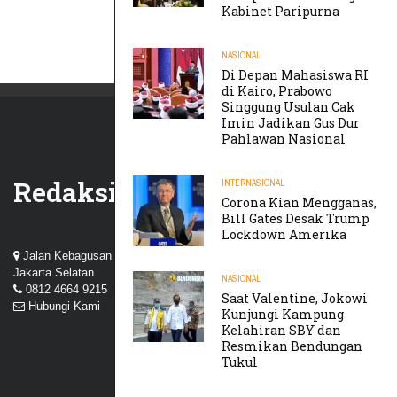
Kabinet Paripurna
NASIONAL
Di Depan Mahasiswa RI
di Kairo, Prabowo
Singgung Usulan Cak
Imin Jadikan Gus Dur
Pahlawan Nasional
Redaksi
INTERNASIONAL
Corona Kian Mengganas,
Bill Gates Desak Trump
Lockdown Amerika
Jalan Kebagusan III, Perum Nuansa Kebagusan, Pasar Minggu,
Jakarta Selatan
NASIONAL
0812 4664 9215
Saat Valentine, Jokowi
Hubungi Kami
Kunjungi Kampung
Kelahiran SBY dan
Resmikan Bendungan
Tukul