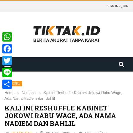
SIGN IN / JOIN
WhatsApp
Facebook
Twitter
Line
NASIONAL
Home
›
Nasional
›
Kali ini Reshuffle Kabinet Jokowi Rabu Wage,
Share
Ada Nama Nadiem dan Bahlil
KALI INI RESHUFFLE KABINET
JOKOWI RABU WAGE, ADA NAMA
NADIEM DAN BAHLIL