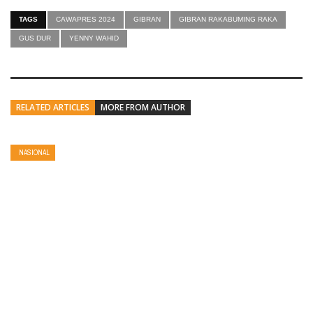
TAGS
CAWAPRES 2024
GIBRAN
GIBRAN RAKABUMING RAKA
GUS DUR
YENNY WAHID
RELATED ARTICLES
MORE FROM AUTHOR
NASIONAL