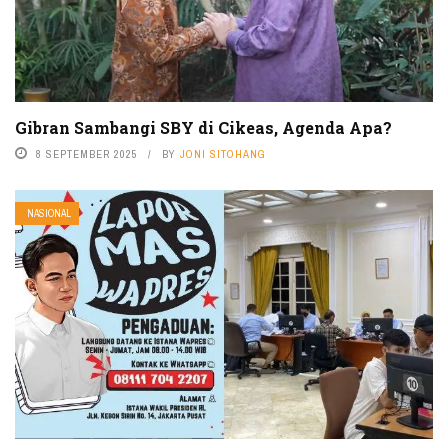
Gibran Sambangi SBY di Cikeas, Agenda Apa?
8 SEPTEMBER 2025
BY
JONI SITOHANG
NASIONAL