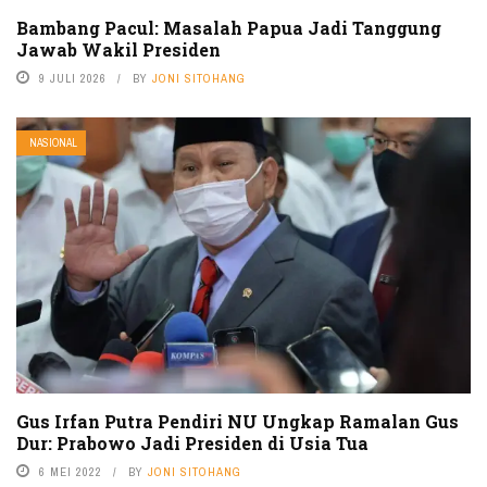
Bambang Pacul: Masalah Papua Jadi Tanggung
Jawab Wakil Presiden
9 JULI 2026
BY
JONI SITOHANG
NASIONAL
Gus Irfan Putra Pendiri NU Ungkap Ramalan Gus
Dur: Prabowo Jadi Presiden di Usia Tua
6 MEI 2022
BY
JONI SITOHANG