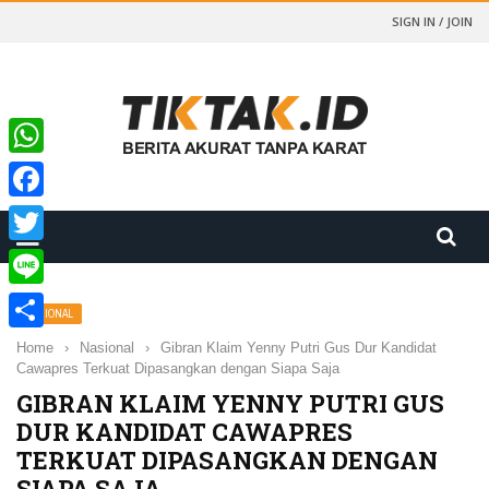
SIGN IN / JOIN
WhatsApp
Facebook
Twitter
Line
NASIONAL
Share
Home
›
Nasional
›
Gibran Klaim Yenny Putri Gus Dur Kandidat
Cawapres Terkuat Dipasangkan dengan Siapa Saja
GIBRAN KLAIM YENNY PUTRI GUS
DUR KANDIDAT CAWAPRES
TERKUAT DIPASANGKAN DENGAN
SIAPA SAJA