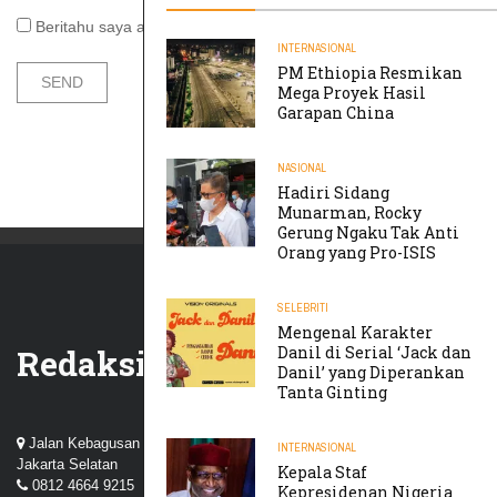
Beritahu saya akan tulisan baru melalui surel.
INTERNASIONAL
PM Ethiopia Resmikan
Mega Proyek Hasil
Garapan China
NASIONAL
Hadiri Sidang
Munarman, Rocky
Gerung Ngaku Tak Anti
Orang yang Pro-ISIS
SELEBRITI
Mengenal Karakter
Redaksi
Danil di Serial ‘Jack dan
Danil’ yang Diperankan
Tanta Ginting
Jalan Kebagusan III, Perum Nuansa Kebagusan, Pasar Minggu,
INTERNASIONAL
Jakarta Selatan
Kepala Staf
0812 4664 9215
Kepresidenan Nigeria