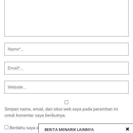
Simpan nama, email, dan situs web saya pada peramban ini
untuk komentar saya berikutnya.
Beritahu saya akan tindak lanjut komentar melalui surel.
BERITA MENARIK LAINNYA