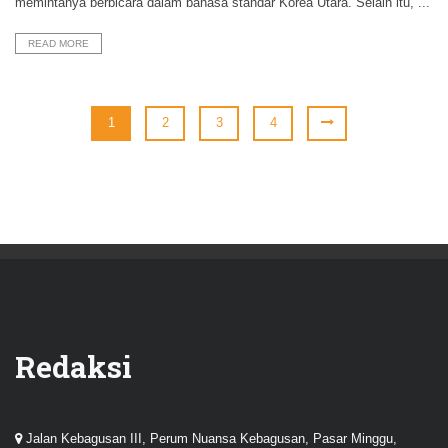
memintanya berbicara dalam bahasa standar Korea Utara. Selain itu, ...
READ MORE
1
2
3
4
Redaksi
Jalan Kebagusan III, Perum Nuansa Kebagusan, Pasar Minggu,