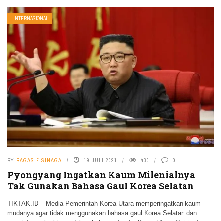
INTERNASIONAL
BY
BAGAS F SINAGA
19 JULI 2021
430
0
Pyongyang Ingatkan Kaum Milenialnya
Tak Gunakan Bahasa Gaul Korea Selatan
TIKTAK.ID – Media Pemerintah Korea Utara memperingatkan kaum
mudanya agar tidak menggunakan bahasa gaul Korea Selatan dan