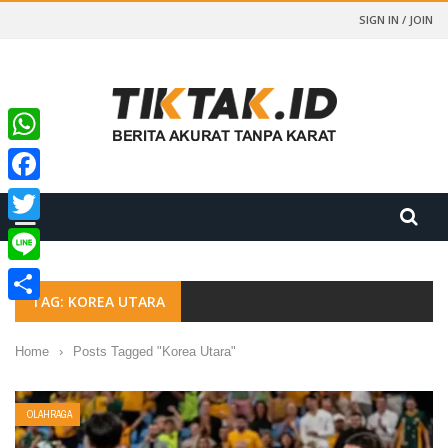
SIGN IN / JOIN
WhatsApp
Facebook
Twitter
Line
TAG: KOREA UTARA
Share
Home
›
Posts Tagged "Korea Utara"
OLAHRAGA