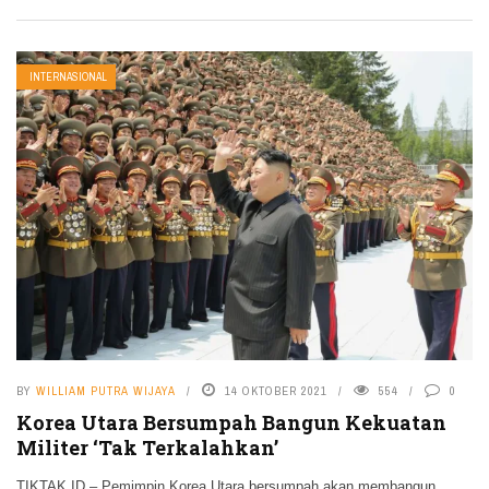
INTERNASIONAL
BY
WILLIAM PUTRA WIJAYA
14 OKTOBER 2021
554
0
Korea Utara Bersumpah Bangun Kekuatan
Militer ‘Tak Terkalahkan’
TIKTAK.ID – Pemimpin Korea Utara bersumpah akan membangun