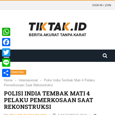
SIGN IN / JOIN
WhatsApp
Facebook
Twitter
Line
INTERNASIONAL
Home
›
Internasional
›
Polisi India Tembak Mati 4 Pelaku
Share
Pemerkosaan Saat Rekonstruksi
POLISI INDIA TEMBAK MATI 4
PELAKU PEMERKOSAAN SAAT
REKONSTRUKSI