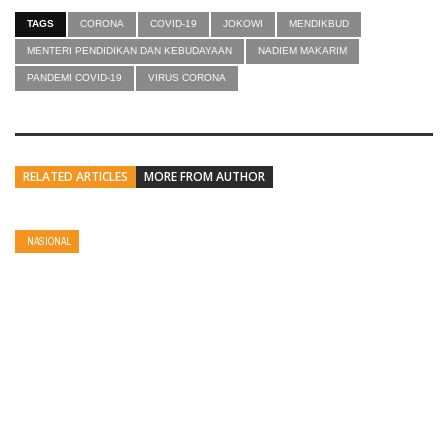
TAGS
CORONA
COVID-19
JOKOWI
MENDIKBUD
MENTERI PENDIDIKAN DAN KEBUDAYAAN
NADIEM MAKARIM
PANDEMI COVID-19
VIRUS CORONA
RELATED ARTICLES
MORE FROM AUTHOR
NASIONAL