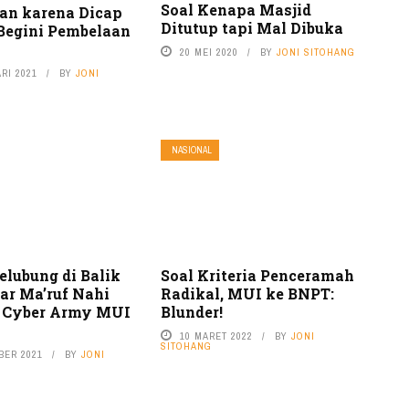
Soal Kenapa Masjid
kan karena Dicap
Ditutup tapi Mal Dibuka
 Begini Pembelaan
20 MEI 2020
BY
JONI SITOHANG
RI 2021
BY
JONI
NASIONAL
elubung di Balik
Soal Kriteria Penceramah
ar Ma’ruf Nahi
Radikal, MUI ke BNPT:
 Cyber Army MUI
Blunder!
10 MARET 2022
BY
JONI
SITOHANG
BER 2021
BY
JONI