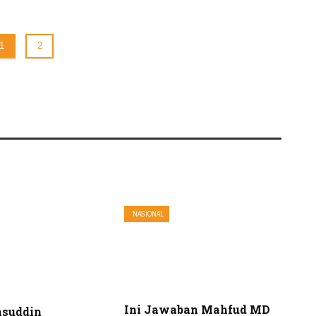
1
2
NASIONAL
Ini Jawaban Mahfud MD
msuddin