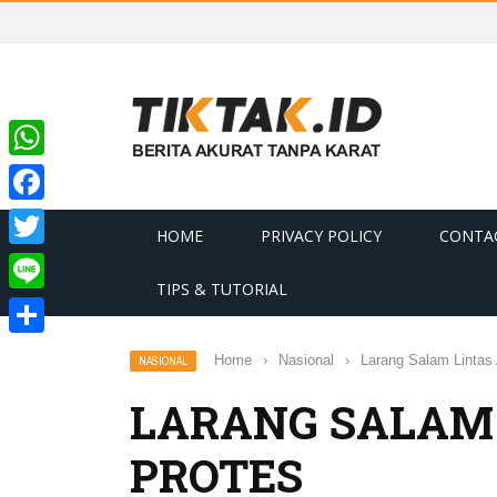
WhatsApp
Facebook
HOME
PRIVACY POLICY
CONTA
Twitter
TIPS & TUTORIAL
Line
Share
Home
›
Nasional
›
Larang Salam Lintas
NASIONAL
LARANG SALAM 
PROTES