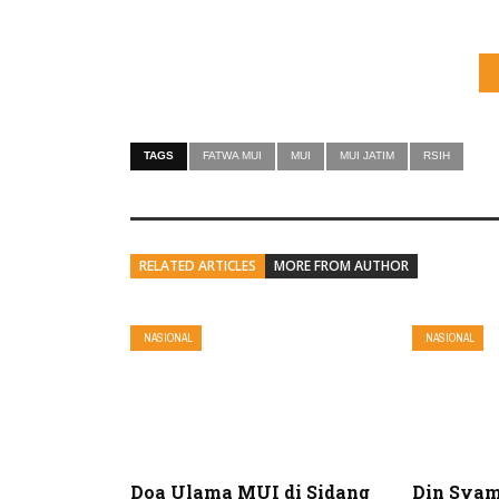
TAGS
FATWA MUI
MUI
MUI JATIM
RSIH
RELATED ARTICLES
MORE FROM AUTHOR
NASIONAL
NASIONAL
Doa Ulama MUI di Sidang
Din Sya