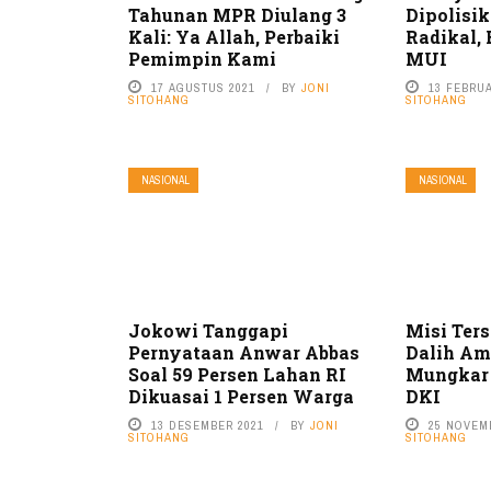
Tahunan MPR Diulang 3
Dipolisi
Kali: Ya Allah, Perbaiki
Radikal,
Pemimpin Kami
MUI
17 AGUSTUS 2021
BY
JONI
13 FEBRUA
SITOHANG
SITOHANG
NASIONAL
NASIONAL
Jokowi Tanggapi
Misi Ters
Pernyataan Anwar Abbas
Dalih Am
Soal 59 Persen Lahan RI
Mungkar
Dikuasai 1 Persen Warga
DKI
13 DESEMBER 2021
BY
JONI
25 NOVEM
SITOHANG
SITOHANG