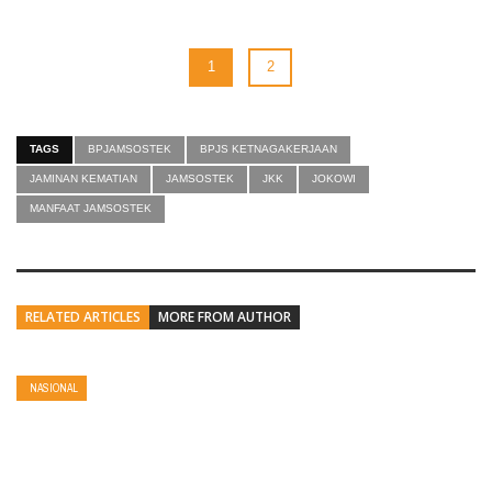
1
2
TAGS
BPJAMSOSTEK
BPJS KETNAGAKERJAAN
JAMINAN KEMATIAN
JAMSOSTEK
JKK
JOKOWI
MANFAAT JAMSOSTEK
RELATED ARTICLES
MORE FROM AUTHOR
NASIONAL