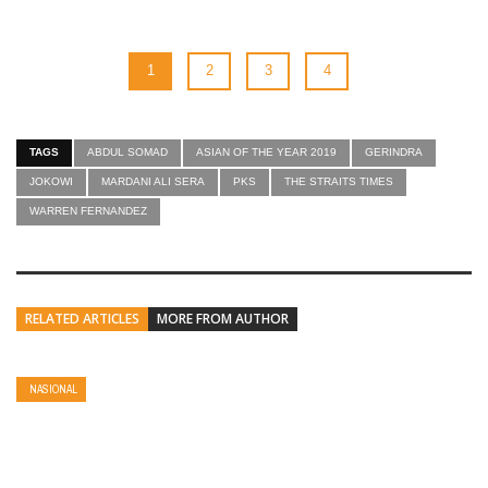
1
2
3
4
TAGS
ABDUL SOMAD
ASIAN OF THE YEAR 2019
GERINDRA
JOKOWI
MARDANI ALI SERA
PKS
THE STRAITS TIMES
WARREN FERNANDEZ
RELATED ARTICLES
MORE FROM AUTHOR
NASIONAL