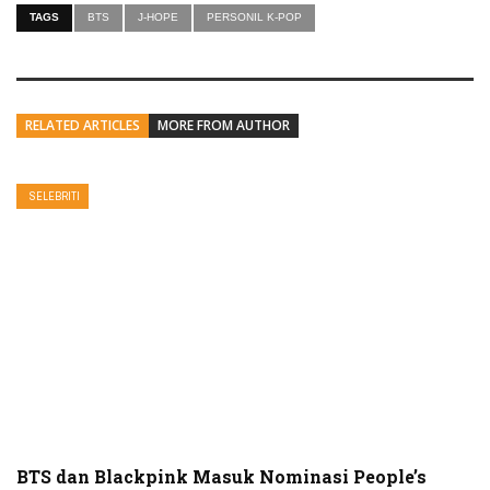
TAGS
BTS
J-HOPE
PERSONIL K-POP
RELATED ARTICLES
MORE FROM AUTHOR
SELEBRITI
BTS dan Blackpink Masuk Nominasi People’s