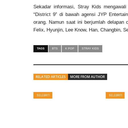
Sekadar informasi, Stray Kids mengawali
“District 9” di bawah agensi JYP Enterta
orang. Namun saat ini berjumlah delapan
Felix, Hyunjin, Lee Know, Han, Changbin, S
TAGS
BTS
K POP
STRAY KIDS
RELATED ARTICLES
MORE FROM AUTHOR
SELEBRITI
SELEBRITI