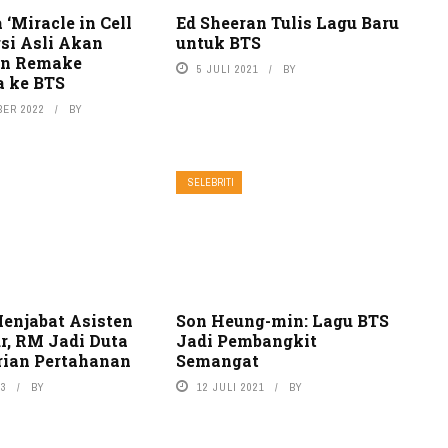
 ‘Miracle in Cell
Ed Sheeran Tulis Lagu Baru
rsi Asli Akan
untuk BTS
an Remake
5 JULI 2021
BY
a ke BTS
BER 2022
BY
SELEBRITI
enjabat Asisten
Son Heung-min: Lagu BTS
r, RM Jadi Duta
Jadi Pembangkit
ian Pertahanan
Semangat
23
BY
12 JULI 2021
BY