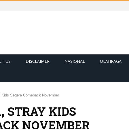
CT US
DISCLAIMER
NASIONAL
OLAHRAGA
ay Kids Segera Comeback November
, STRAY KIDS
ACK NOVEMBER