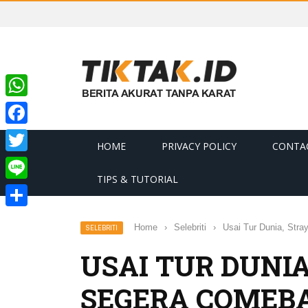
WhatsApp
Facebook
HOME
PRIVACY POLICY
CONTA
Twitter
TIPS & TUTORIAL
Line
Share
Home
›
Selebriti
›
Usai Tur Dunia, Str
SELEBRITI
USAI TUR DUNIA
SEGERA COMEB