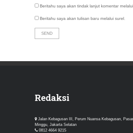
Beritahu saya akan tindak lanjut komentar melalui
Beritahu saya akan tulisan baru melalui surel.
Redaksi
Jalan Kebagusan III, Perum Nuansa Kebagusan, Pasa
Minggu, Jakarta Selatan
0812 4664 9215