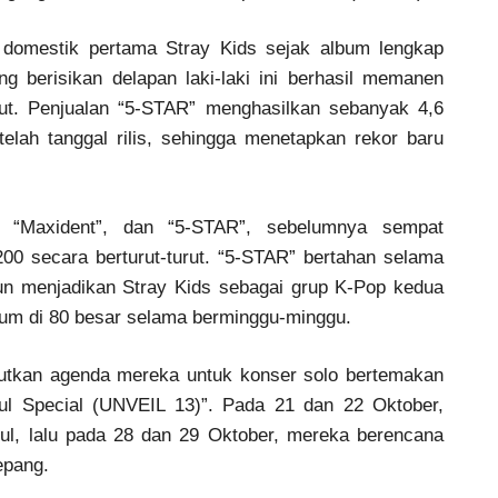
 domestik pertama Stray Kids sejak album lengkap
g berisikan delapan laki-laki ini berhasil memanen
ut. Penjualan “5-STAR” menghasilkan sebanyak 4,6
elah tanggal rilis, sehingga menetapkan rekor baru
, “Maxident”, dan “5-STAR”, sebelumnya sempat
200 secara berturut-turut. “5-STAR” bertahan selama
 pun menjadikan Stray Kids sebagai grup K-Pop kedua
m di 80 besar selama berminggu-minggu.
utkan agenda mereka untuk konser solo bertemakan
l Special (UNVEIL 13)”. Pada 21 dan 22 Oktober,
ul, lalu pada 28 dan 29 Oktober, mereka berencana
epang.