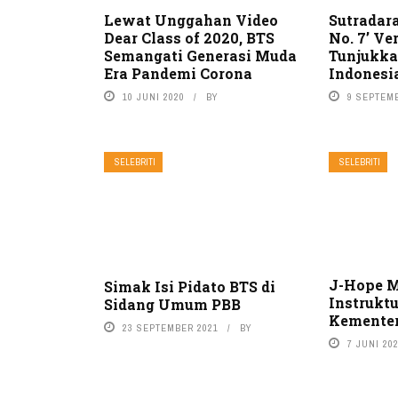
Lewat Unggahan Video
Sutradara
Dear Class of 2020, BTS
No. 7’ Ve
Semangati Generasi Muda
Tunjukk
Era Pandemi Corona
Indonesi
10 JUNI 2020
BY
9 SEPTEM
SELEBRITI
SELEBRITI
J-Hope M
Simak Isi Pidato BTS di
Instruktu
Sidang Umum PBB
Kementer
23 SEPTEMBER 2021
BY
7 JUNI 20