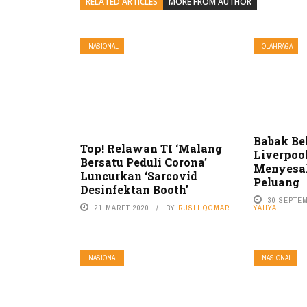
RELATED ARTICLES
MORE FROM AUTHOR
NASIONAL
OLAHRAGA
Babak Bel
Top! Relawan TI ‘Malang
Liverpool
Bersatu Peduli Corona’
Menyesal
Luncurkan ‘Sarcovid
Peluang
Desinfektan Booth’
30 SEPTE
YAHYA
21 MARET 2020
BY
RUSLI QOMAR
NASIONAL
NASIONAL