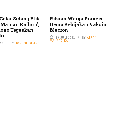
Gelar Sidang Etik
Ribuan Warga Prancis
I Mainan Kadrun’,
Demo Kebijakan Vaksin
uono Tegaskan
Macron
ir
19 JULI 2021
BY
ALFAN
MAHARDIKA
020
BY
JONI SITOHANG