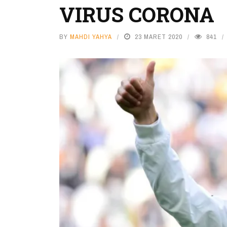
VIRUS CORONA
BY
MAHDI YAHYA
23 MARET 2020
841