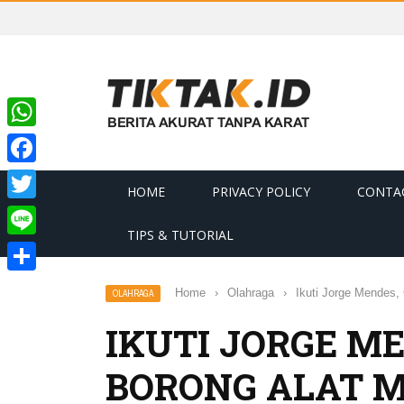
WhatsApp
Facebook
HOME
PRIVACY POLICY
CONTA
Twitter
TIPS & TUTORIAL
Line
Share
Home
›
Olahraga
›
Ikuti Jorge Mendes,
OLAHRAGA
IKUTI JORGE ME
BORONG ALAT 