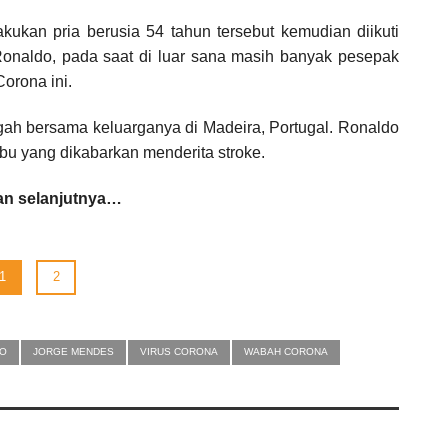
akukan pria berusia 54 tahun tersebut kemudian diikuti
Ronaldo, pada saat di luar sana masih banyak pesepak
orona ini.
ngah bersama keluarganya di Madeira, Portugal. Ronaldo
u yang dikabarkan menderita stroke.
n selanjutnya…
1
2
DO
JORGE MENDES
VIRUS CORONA
WABAH CORONA