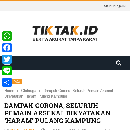
SIGN IN / JOIN
WhatsApp
Facebook
Twitter
Line
OLAHRAGA
Home
›
Olahraga
›
Dampak Corona, Seluruh Pemain Arsenal
Share
Dinyatakan ‘Haram’ Pulang Kampung
DAMPAK CORONA, SELURUH
PEMAIN ARSENAL DINYATAKAN
‘HARAM’ PULANG KAMPUNG