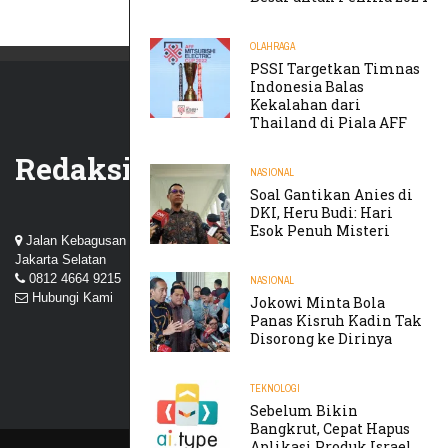
OLAHRAGA
PSSI Targetkan Timnas
Indonesia Balas
Kekalahan dari
Thailand di Piala AFF
Redaksi
NASIONAL
Soal Gantikan Anies di
DKI, Heru Budi: Hari
Esok Penuh Misteri
Jalan Kebagusan III, Perum Nuansa Kebagusan, Pasar Minggu,
Jakarta Selatan
0812 4664 9215
NASIONAL
Hubungi Kami
Jokowi Minta Bola
Panas Kisruh Kadin Tak
Disorong ke Dirinya
TEKNOLOGI
Sebelum Bikin
Bangkrut, Cepat Hapus
Aplikasi Produk Israel