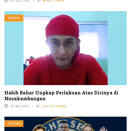
20 JULI 2022
BY
MAHDI YAHYA
NASIONAL
Habib Bahar Ungkap Perlakuan Atas Dirinya di
Nusakambangan
26 MEI 2020
BY
JONI SITOHANG
OLAHRAGA