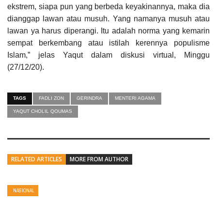
ekstrem, siapa pun yang berbeda keyakinannya, maka dia
dianggap lawan atau musuh. Yang namanya musuh atau
lawan ya harus diperangi. Itu adalah norma yang kemarin
sempat berkembang atau istilah kerennya populisme
Islam,” jelas Yaqut dalam diskusi virtual, Minggu
(27/12/20).
TAGS
FADLI ZON
GERINDRA
MENTERI AGAMA
YAQUT CHOLIL QOUMAS
RELATED ARTICLES
MORE FROM AUTHOR
NASIONAL