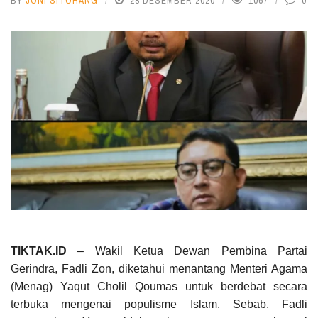
BY
JONI SITOHANG
28 DESEMBER 2020
1057
0
TIKTAK.ID
– Wakil Ketua Dewan Pembina Partai
Gerindra, Fadli Zon, diketahui menantang Menteri Agama
(Menag) Yaqut Cholil Qoumas untuk berdebat secara
terbuka mengenai populisme Islam. Sebab, Fadli