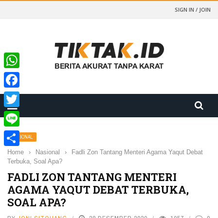
SIGN IN / JOIN
WhatsApp
Facebook
Twitter
Line
NASIONAL
Home
›
Nasional
›
Fadli Zon Tantang Menteri Agama Yaqut Debat
Share
Terbuka, Soal Apa?
FADLI ZON TANTANG MENTERI
AGAMA YAQUT DEBAT TERBUKA,
SOAL APA?