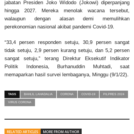
jabatan Presiden Joko Widodo (Jokowi) diperpanjang
hingga 2027. Mereka menolak wacana tersebut,
walaupun dengan alasan demi memulihkan
perekonomian nasional akibat pandemi Covid-19.
“33,4 persen responden setuju, 30,9 persen sangat
tidak setuju, 2,9 persen kurang setuju, dan 5,2 persen
sangat setuju,” terang Direktur Eksekutif Indikator
Politik Indonesia, Burhanuddin Muhtadi, saat
memaparkan hasil survei lembaganya, Minggu (9/1/22).
TAGS
BAHLIL LAHADALIA
CORONA
COVID-19
PILPRES 2024
VIRUS CORONA
RELATED ARTICLES
MORE FROM AUTHOR