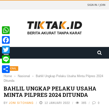
SIGN IN / JOIN
WhatsApp
Facebook
Twitter
Line
NASIONAL
Home
›
Nasional
›
Bahlil Ungkap Pelaku Usaha Minta Pilpres 2024
Share
Ditunda
BAHLIL UNGKAP PELAKU USAHA
MINTA PILPRES 2024 DITUNDA
BY
JONI SITOHANG
12 JANUARI 2022
365
0