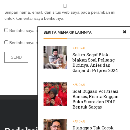
Simpan nama, email, dan situs web saya pada peramban ini
untuk komentar saya berikutnya.
Beritahu saya akan tindak lanjut komentar melalui surel.
BERITA MENARIK LAINNYA
Beritahu saya akan tulisan baru melalui surel.
NASIONAL
Salim Segaf Blak-
blakan Soal Peluang
Dirinya, Anies dan
Ganjar di Pilpres 2024
NASIONAL
Soal Dugaan Politisasi
Bansos, Risma Enggan
Buka Suara dan PDIP
Bentuk Satgas
NASIONAL
Dianggap Tak Cocok