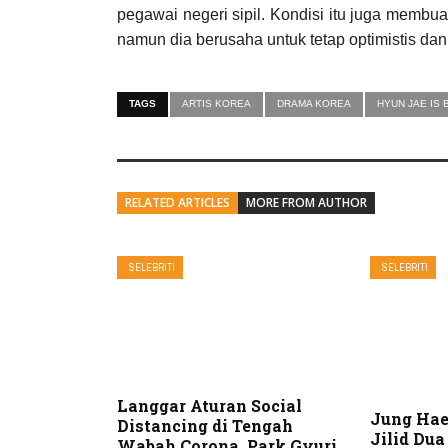
pegawai negeri sipil. Kondisi itu juga memb
namun dia berusaha untuk tetap optimistis dan m
TAGS
ARTIS KOREA
DRAMA KOREA
HYUN JAE IS 
RELATED ARTICLES
MORE FROM AUTHOR
SELEBRITI
SELEBRITI
Langgar Aturan Social
Jung Hae
Distancing di Tengah
Jilid Dua
Wabah Corona, Park Gyuri