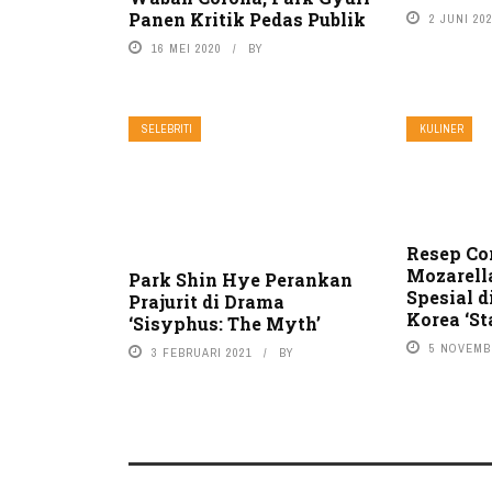
Panen Kritik Pedas Publik
2 JUNI 20
16 MEI 2020
BY
SELEBRITI
KULINER
Resep Co
Mozarell
Park Shin Hye Perankan
Spesial 
Prajurit di Drama
Korea ‘St
‘Sisyphus: The Myth’
5 NOVEMB
3 FEBRUARI 2021
BY