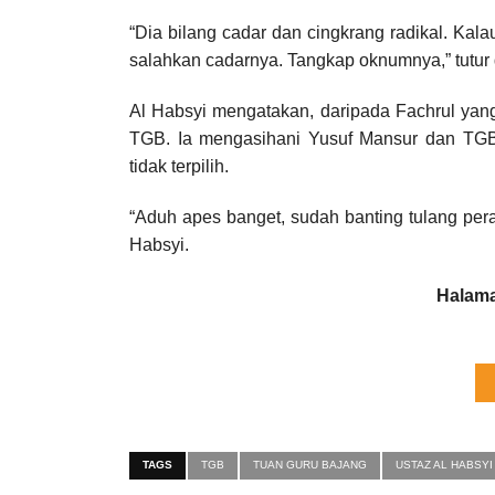
“Dia bilang cadar dan cingkrang radikal. Kala
salahkan cadarnya. Tangkap oknumnya,” tutur 
Al Habsyi mengatakan, daripada Fachrul yang
TGB. Ia mengasihani Yusuf Mansur dan T
tidak terpilih.
“Aduh apes banget, sudah banting tulang pera
Habsyi.
Halama
TAGS
TGB
TUAN GURU BAJANG
USTAZ AL HABSYI