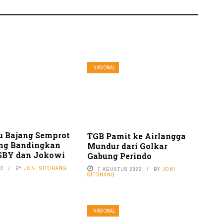
NASIONAL
u Bajang Semprot
TGB Pamit ke Airlangga
ng Bandingkan
Mundur dari Golkar
 SBY dan Jokowi
Gabung Perindo
23
BY
JONI SITOHANG
7 AGUSTUS 2022
BY
JONI
SITOHANG
NASIONAL