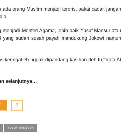
u ada orang Muslim menjadi teroris, pakai cadar, jangan
dia.
 menjadi Menteri Agama, lebih baik Yusuf Mansur atau
GB yang sudah susah payah mendukung Jokowi namun
s keringat eh nggak dipandang kasihan deh lu,” kata Al
n selanjutnya…
1
2
YUSUF MANSYUR