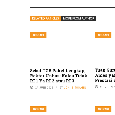
RELATED ARTICLES
MORE FROM AUTHOR
NASIONAL
NASIONAL
Tuan Gur
Sebut TGB Paket Lengkap,
Anies ya
Rektor Unhas: Kalau Tidak
Prestasi
RI 1 Ya RI 2 atau RI 3
23 MEI 20
14 JUNI 2022
BY
JONI SITOHANG
NASIONAL
NASIONAL