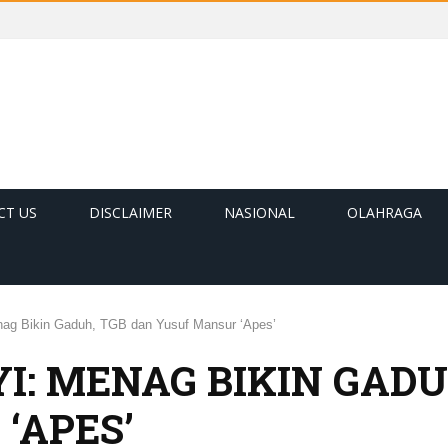
CT US
DISCLAIMER
NASIONAL
OLAHRAGA
nag Bikin Gaduh, TGB dan Yusuf Mansur ‘Apes’
I: MENAG BIKIN GADU
‘APES’