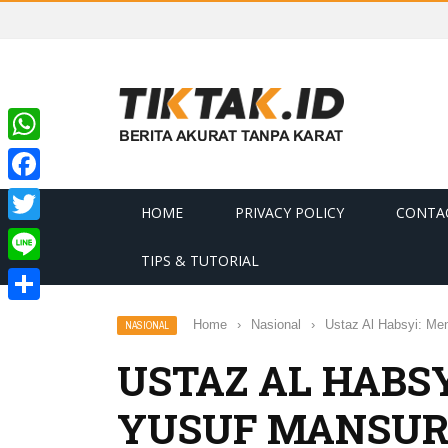
WhatsApp
Facebook
HOME
PRIVACY POLICY
CONTA
Twitter
TIPS & TUTORIAL
Line
Share
Home
›
Nasional
›
Ustaz Al Habsyi: Me
NASIONAL
USTAZ AL HABSY
YUSUF MANSUR 