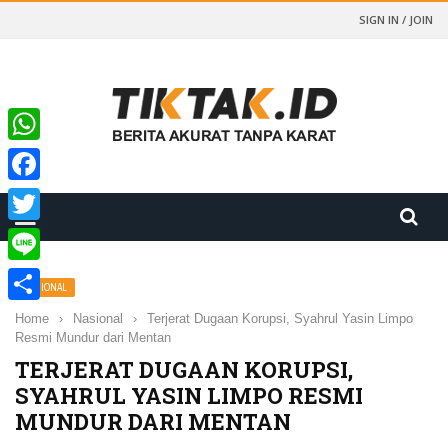
SIGN IN / JOIN
WhatsApp
Facebook
Twitter
Line
NASIONAL
Share
Home
›
Nasional
›
Terjerat Dugaan Korupsi, Syahrul Yasin Limpo
Resmi Mundur dari Mentan
TERJERAT DUGAAN KORUPSI,
SYAHRUL YASIN LIMPO RESMI
MUNDUR DARI MENTAN