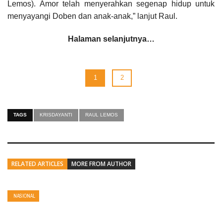
Lemos). Amor telah menyerahkan segenap hidup untuk
menyayangi Doben dan anak-anak,” lanjut Raul.
Halaman selanjutnya…
1
2
TAGS
KRISDAYANTI
RAUL LEMOS
RELATED ARTICLES
MORE FROM AUTHOR
NASIONAL