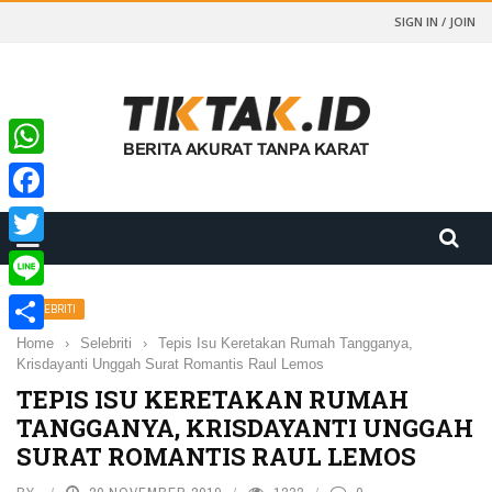
SIGN IN / JOIN
WhatsApp
Facebook
Twitter
Line
SELEBRITI
Home
›
Selebriti
›
Tepis Isu Keretakan Rumah Tangganya,
Share
Krisdayanti Unggah Surat Romantis Raul Lemos
TEPIS ISU KERETAKAN RUMAH
TANGGANYA, KRISDAYANTI UNGGAH
SURAT ROMANTIS RAUL LEMOS