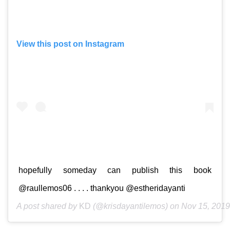
View this post on Instagram
hopefully someday can publish this book
@raullemos06 . . . . thankyou @estheridayanti
A post shared by
KD
(@krisdayantilemos) on
Nov 15, 201