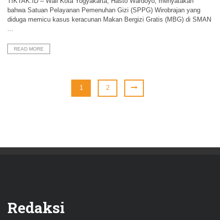
TIKTAK.ID – Wali Kota Yogyakarta, Hasto Wardoyo, menyatakan
bahwa Satuan Pelayanan Pemenuhan Gizi (SPPG) Wirobrajan yang
diduga memicu kasus keracunan Makan Bergizi Gratis (MBG) di SMAN
...
READ MORE
1
2
Redaksi