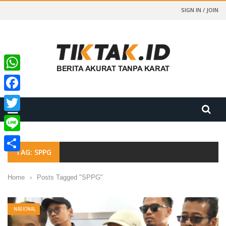
SIGN IN / JOIN
WhatsApp
Facebook
Twitter
Line
TAG: SPPG
Share
Home
›
Posts Tagged "SPPG"
NASIONAL