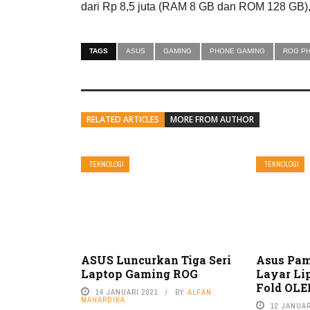
dari Rp 8,5 juta (RAM 8 GB dan ROM 128 GB), 
TAGS
ASUS
GAMING
PHONE GAMING
ROG PH
RELATED ARTICLES
MORE FROM AUTHOR
TEKNOLOGI
TEKNOLOGI
ASUS Luncurkan Tiga Seri
Asus Pam
Laptop Gaming ROG
Layar Li
Fold OLE
14 JANUARI 2021
BY
ALFAN
MAHARDIKA
12 JANUAR