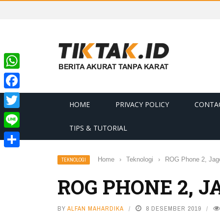
WhatsApp
Facebook
HOME
PRIVACY POLICY
CONTA
Twitter
TIPS & TUTORIAL
Line
Share
Home
›
Teknologi
›
ROG Phone 2, Jago
TEKNOLOGI
ROG PHONE 2, 
BY
ALFAN MAHARDIKA
8 DESEMBER 2019