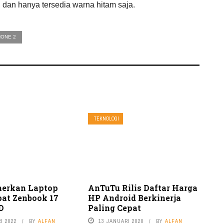
dan hanya tersedia warna hitam saja.
ONE 2
TEKNOLOGI
erkan Laptop
AnTuTu Rilis Daftar Harga
pat Zenbook 17
HP Android Berkinerja
D
Paling Cepat
I 2022
BY
ALFAN
13 JANUARI 2020
BY
ALFAN