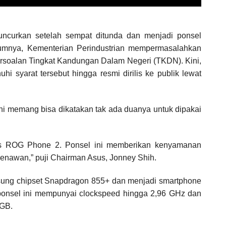
curkan setelah sempat ditunda dan menjadi ponsel
umnya, Kementerian Perindustrian mempermasalahkan
ersoalan Tingkat Kandungan Dalam Negeri (TKDN). Kini,
syarat tersebut hingga resmi dirilis ke publik lewat
i memang bisa dikatakan tak ada duanya untuk dipakai
us ROG Phone 2. Ponsel ini memberikan kenyamanan
nawan,” puji Chairman Asus, Jonney Shih.
sung chipset Snapdragon 855+ dan menjadi smartphone
, ponsel ini mempunyai clockspeed hingga 2,96 GHz dan
 GB.