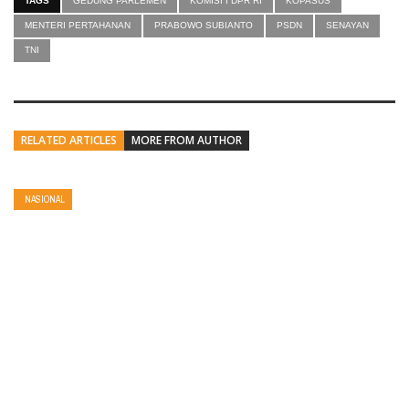
TAGS
GEDUNG PARLEMEN
KOMISI I DPR RI
KOPASUS
MENTERI PERTAHANAN
PRABOWO SUBIANTO
PSDN
SENAYAN
TNI
RELATED ARTICLES
MORE FROM AUTHOR
NASIONAL