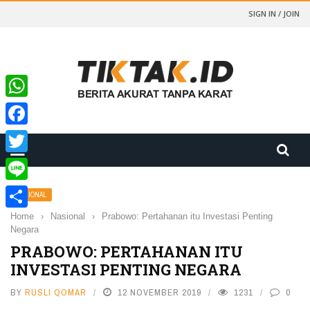
SIGN IN / JOIN
WhatsApp
Facebook
Twitter
Line
NASIONAL
Home
›
Nasional
›
Prabowo: Pertahanan itu Investasi Penting
Share
Negara
PRABOWO: PERTAHANAN ITU
INVESTASI PENTING NEGARA
BY
RUSLI QOMAR
12 NOVEMBER 2019
1231
0