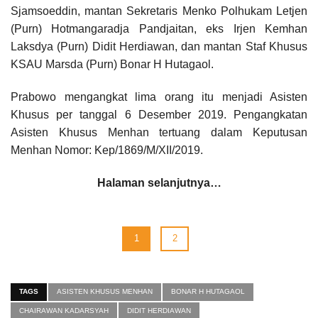
Sjamsoeddin, mantan Sekretaris Menko Polhukam Letjen
(Purn) Hotmangaradja Pandjaitan, eks Irjen Kemhan
Laksdya (Purn) Didit Herdiawan, dan mantan Staf Khusus
KSAU Marsda (Purn) Bonar H Hutagaol.
Prabowo mengangkat lima orang itu menjadi Asisten
Khusus per tanggal 6 Desember 2019. Pengangkatan
Asisten Khusus Menhan tertuang dalam Keputusan
Menhan Nomor: Kep/1869/M/XII/2019.
Halaman selanjutnya…
1
2
TAGS
ASISTEN KHUSUS MENHAN
BONAR H HUTAGAOL
CHAIRAWAN KADARSYAH
DIDIT HERDIAWAN