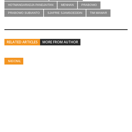
HOTMANGARADJA PANDJAITAN
MENHAN
PRABOWO
PRABOWO SUBIANTO
SJAFRIE SJAMSOEDDIN
TIM MAWAR
RELATED ARTICLES
MORE FROM AUTHOR
NASIONAL