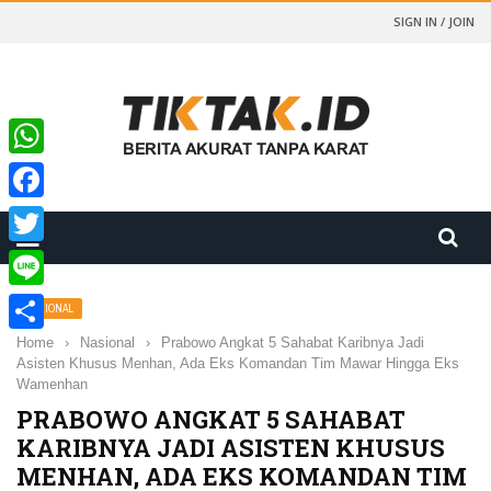
SIGN IN / JOIN
WhatsApp
Facebook
Twitter
Line
NASIONAL
Home
›
Nasional
›
Prabowo Angkat 5 Sahabat Karibnya Jadi
Share
Asisten Khusus Menhan, Ada Eks Komandan Tim Mawar Hingga Eks
Wamenhan
PRABOWO ANGKAT 5 SAHABAT
KARIBNYA JADI ASISTEN KHUSUS
MENHAN, ADA EKS KOMANDAN TIM