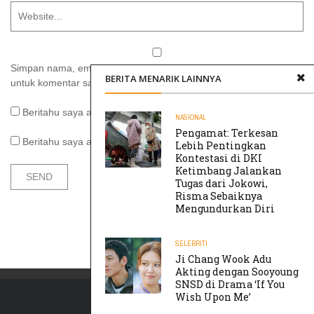
Simpan nama, email, dan situs web saya pada peramban ini
BERITA MENARIK LAINNYA
untuk komentar saya berikutnya.
Beritahu saya akan tindak lanjut komentar melalui surel.
NASIONAL
Pengamat: Terkesan
Beritahu saya akan tulisan baru melalui surel.
Lebih Pentingkan
Kontestasi di DKI
Ketimbang Jalankan
Tugas dari Jokowi,
Risma Sebaiknya
Mengundurkan Diri
SELEBRITI
Ji Chang Wook Adu
Akting dengan Sooyoung
SNSD di Drama ‘If You
Wish Upon Me’