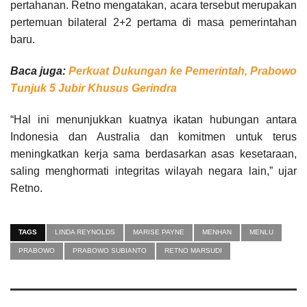
pertahanan. Retno mengatakan, acara tersebut merupakan
pertemuan bilateral 2+2 pertama di masa pemerintahan
baru.
Baca juga:
Perkuat Dukungan ke Pemerintah, Prabowo
Tunjuk 5 Jubir Khusus Gerindra
“Hal ini menunjukkan kuatnya ikatan hubungan antara
Indonesia dan Australia dan komitmen untuk terus
meningkatkan kerja sama berdasarkan asas kesetaraan,
saling menghormati integritas wilayah negara lain,” ujar
Retno.
TAGS
LINDA REYNOLDS
MARISE PAYNE
MENHAN
MENLU
PRABOWO
PRABOWO SUBIANTO
RETNO MARSUDI