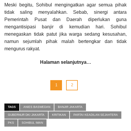
Meski begitu, Sohibul mengingatkan agar semua pihak
tidak saling menyalahkan. Sebab, sinergi antara
Pemerintah Pusat dan Daerah diperlukan guna
mengantisipasi banjir di kemudian hari. Sohibul
menegaskan tidak patut jika warga sedang kesusahan,
namun sejumlah pihak malah bertengkar dan tidak
mengurus rakyat.
Halaman selanjutnya…
1
2
TAGS
ANIES BASWEDAN
BANJIR JAKARTA
GUBERNUR DKI JAKARTA
KRITIKAN
PARTAI KEADILAN SEJAHTERA
PKS
SOHIBUL IMAN