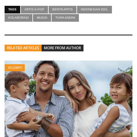
TAGS
ARTIS K-POP
BERITA ARTIS
INDONESIAN IDOL
KOLABORASI
MUSISI
TIARA ANDINI
RELATED ARTICLES
MORE FROM AUTHOR
SELEBRITI