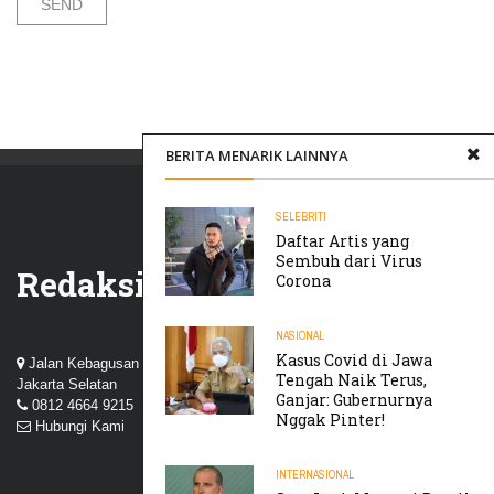
BERITA MENARIK LAINNYA
SELEBRITI
Daftar Artis yang
Sembuh dari Virus
Redaksi
Corona
NASIONAL
Kasus Covid di Jawa
Jalan Kebagusan III, Perum Nuansa Kebagusan, Pasar Minggu,
Tengah Naik Terus,
Jakarta Selatan
Ganjar: Gubernurnya
0812 4664 9215
Nggak Pinter!
Hubungi Kami
INTERNASIONAL