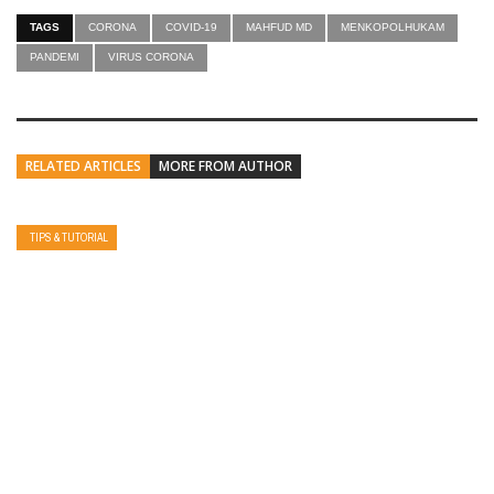
TAGS
CORONA
COVID-19
MAHFUD MD
MENKOPOLHUKAM
PANDEMI
VIRUS CORONA
RELATED ARTICLES
MORE FROM AUTHOR
TIPS & TUTORIAL