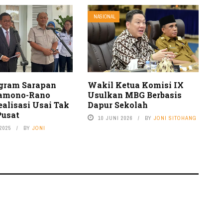
NASIONAL
ogram Sarapan
Wakil Ketua Komisi IX
ramono-Rano
Usulkan MBG Berbasis
ealisasi Usai Tak
Dapur Sekolah
Pusat
10 JUNI 2026
BY
JONI SITOHANG
2025
BY
JONI