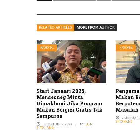
RELATED ARTICLES
MORE FROM AUTHOR
NASIONAL
NASIONAL
Start Januari 2025,
Pengamat
Mensesneg Minta
Makan Be
Dimaklumi Jika Program
Berpoten
Makan Bergizi Gratis Tak
Masalah 
Sempurna
7 JANUARI
SITOHANG
30 OKTOBER 2024
BY
JONI
SITOHANG