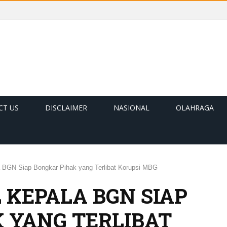
CT US
DISCLAIMER
NASIONAL
OLAHRAGA
 BGN Siap Bongkar Pihak yang Terlibat Korupsi MBG
KEPALA BGN SIAP
 YANG TERLIBAT