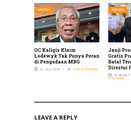
NASIONAL
NASIONAL
OC Kaligis Klaim
Janji Pr
Lodewyk Tak Punya Peran
Gratis P
di Pengadaan MBG
Batal Ter
Direstui 
15 JULI 2026
BY
JONI SITOHANG
15 MARET 
SITOHANG
LEAVE A REPLY