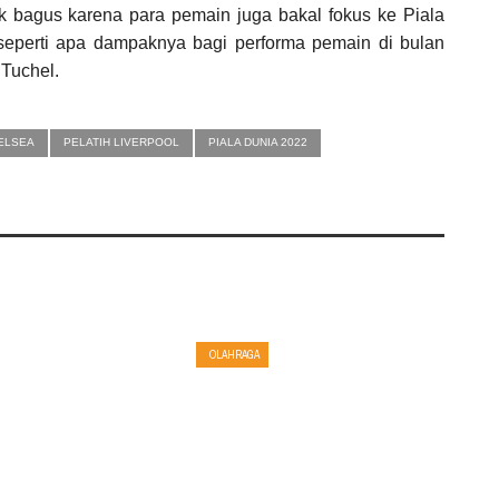
k bagus karena para pemain juga bakal fokus ke Piala
 seperti apa dampaknya bagi performa pemain di bulan
 Tuchel.
ELSEA
PELATIH LIVERPOOL
PIALA DUNIA 2022
OLAHRAGA