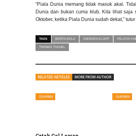
“Piala Dunia memang tidak masuk akal. Tida
Dunia dan bukan cuma klub. Kita lihat saja
Oktober, ketika Piala Dunia sudah dekat,” tutur
TAGS
BERITA BOLA
JUERGEN KLOPP
PELATIH CH
THOMAS TUCHEL
RELATED ARTICLES
MORE FROM AUTHOR
OLAHRAGA
OLAHRAGA
Cetak Gol Lawan