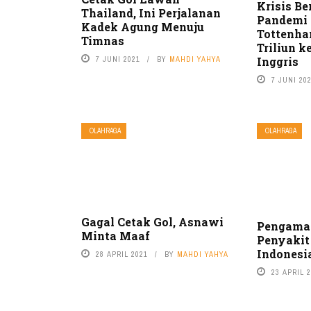
Krisis B
Thailand, Ini Perjalanan
Pandemi 
Kadek Agung Menuju
Tottenha
Timnas
Triliun k
Inggris
7 JUNI 2021
BY
MAHDI YAHYA
7 JUNI 20
OLAHRAGA
OLAHRAGA
Gagal Cetak Gol, Asnawi
Pengama
Minta Maaf
Penyakit
Indonesi
28 APRIL 2021
BY
MAHDI YAHYA
23 APRIL 