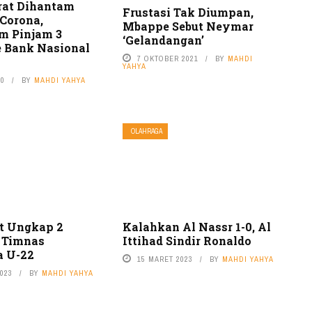
erat Dihantam
Frustasi Tak Diumpan,
Corona,
Mbappe Sebut Neymar
m Pinjam 3
‘Gelandangan’
e Bank Nasional
7 OKTOBER 2021
BY
MAHDI
YAHYA
20
BY
MAHDI YAHYA
OLAHRAGA
t Ungkap 2
Kalahkan Al Nassr 1-0, Al
 Timnas
Ittihad Sindir Ronaldo
a U-22
15 MARET 2023
BY
MAHDI YAHYA
2023
BY
MAHDI YAHYA