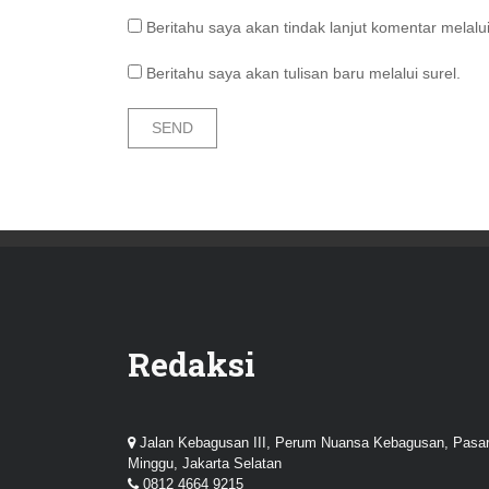
Beritahu saya akan tindak lanjut komentar melalui
Beritahu saya akan tulisan baru melalui surel.
Redaksi
Jalan Kebagusan III, Perum Nuansa Kebagusan, Pasa
Minggu, Jakarta Selatan
0812 4664 9215