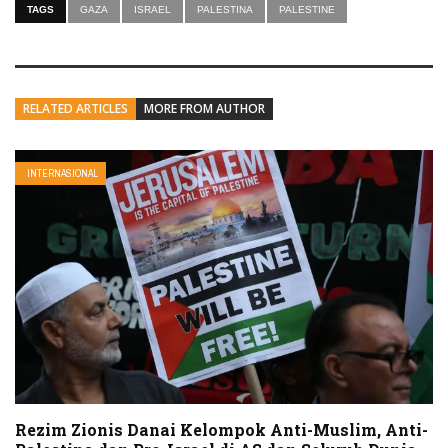
TAGS
GAZA
ISRAEL
PALESTINA
PALESTINE
RELATED ARTICLES
MORE FROM AUTHOR
INTERNASIONAL
Rezim Zionis Danai Kelompok Anti-Muslim, Anti-