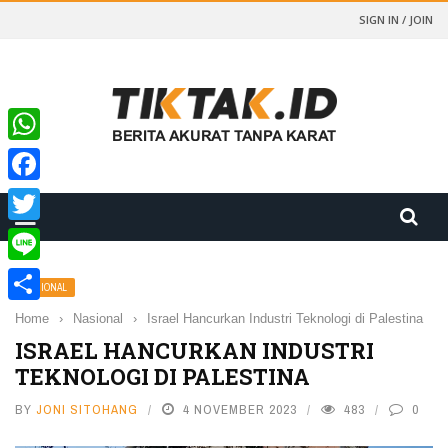
SIGN IN / JOIN
WhatsApp
Facebook
Twitter
Line
NASIONAL
Share
Home
›
Nasional
›
Israel Hancurkan Industri Teknologi di Palestina
ISRAEL HANCURKAN INDUSTRI
TEKNOLOGI DI PALESTINA
BY
JONI SITOHANG
4 NOVEMBER 2023
483
0