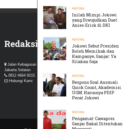
NASIONAL
Inilah Mimpi Jokowi
yang Diwujudkan Duet
Anies-Erick di DKI
NASIONAL
Redaksi
Jokowi Sebut Presiden
Boleh Memihak dan
Kampanye, Ganjar: Ya
Silakan Saja
Jalan Kebagusan III, Perum Nuansa Kebagusan, Pasar Minggu,
Jakarta Selatan
0812 4664 9215
NASIONAL
Hubungi Kami
Respons Soal Anomali
Quick Count, Akademisi
UGM: Harusnya PDIP
Pecat Jokowi
NASIONAL
Pengamat: Cawapres
Ganjar Bakal Ditentukan
Megawati