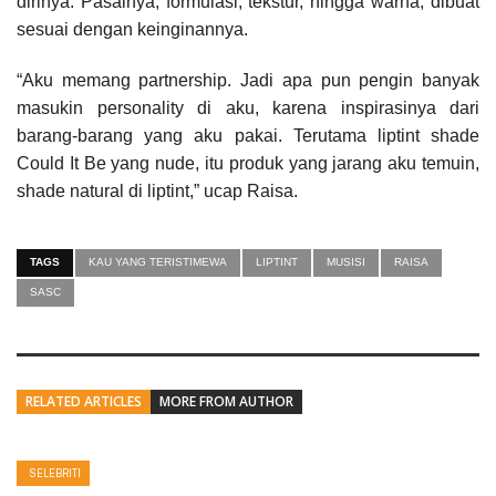
dirinya. Pasalnya, formulasi, tekstur, hingga warna, dibuat
sesuai dengan keinginannya.
“Aku memang partnership. Jadi apa pun pengin banyak
masukin personality di aku, karena inspirasinya dari
barang-barang yang aku pakai. Terutama liptint shade
Could It Be yang nude, itu produk yang jarang aku temuin,
shade natural di liptint,” ucap Raisa.
TAGS
KAU YANG TERISTIMEWA
LIPTINT
MUSISI
RAISA
SASC
RELATED ARTICLES
MORE FROM AUTHOR
SELEBRITI