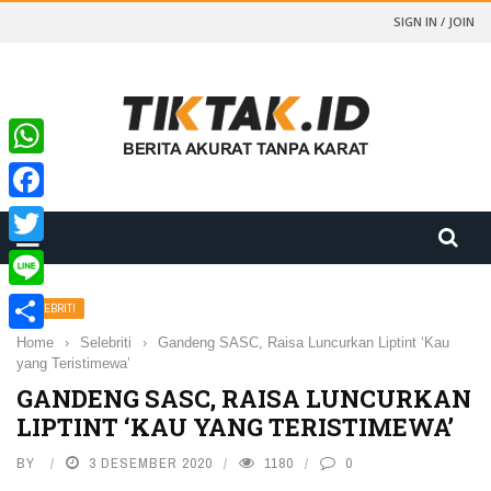
SIGN IN / JOIN
WhatsApp
Facebook
Twitter
Line
SELEBRITI
Home
›
Selebriti
›
Gandeng SASC, Raisa Luncurkan Liptint ‘Kau
Share
yang Teristimewa’
GANDENG SASC, RAISA LUNCURKAN
LIPTINT ‘KAU YANG TERISTIMEWA’
BY
3 DESEMBER 2020
1180
0